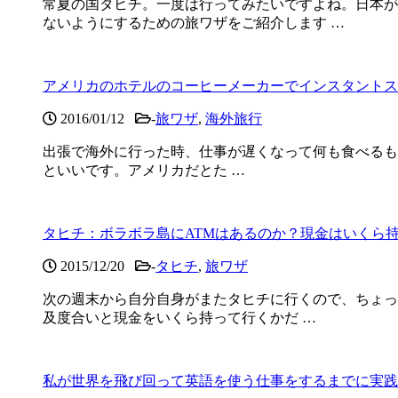
常夏の国タヒチ。一度は行ってみたいですよね。日本が
ないようにするための旅ワザをご紹介します …
アメリカのホテルのコーヒーメーカーでインスタントス
2016/01/12
-
旅ワザ
,
海外旅行
出張で海外に行った時、仕事が遅くなって何も食べるも
といいです。アメリカだとた …
タヒチ：ボラボラ島にATMはあるのか？現金はいくら
2015/12/20
-
タヒチ
,
旅ワザ
次の週末から自分自身がまたタヒチに行くので、ちょっ
及度合いと現金をいくら持って行くかだ …
私が世界を飛び回って英語を使う仕事をするまでに実践