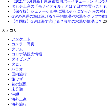
【2021年5月最新】東京都秋川バーベキューランドは
タヒチ土産の「モノイオイル」とは？日本で買うことも
【保存版】シュノーケル中に溺れそうになった時の対処
GWの沖縄の海は泳げる？平均気温や水温をグラフで徹
【全国版】GWは海で泳げる？各地の水温や気温は？
2
カテゴリー
アンケート
カメラ・写真
グアム
コロナ禍観光情報
ダイビング
タヒチ
パラオ
国内旅行
旅ワザ
旬の話題
未分類
沖縄
海外土産
海外旅行