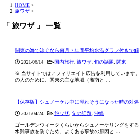
HOME
>
旅ワザ
>
「 旅ワザ 」 一覧
関東の海で泳ぐなら何月？年間平均水温グラフ付きで解
2021/06/14
-
国内旅行
,
旅ワザ
,
旬の話題
,
関東
※ 当サイトではアフィリエイト広告を利用しています
の人のために、関東の主な地域（湘南と …
【保存版】シュノーケル中に溺れそうになった時の対処
2021/04/24
-
旅ワザ
,
旬の話題
,
沖縄
ゴールデンウィークくらいからシュノーケリングをする
水難事故を防ぐため、よくある事故の原因と …