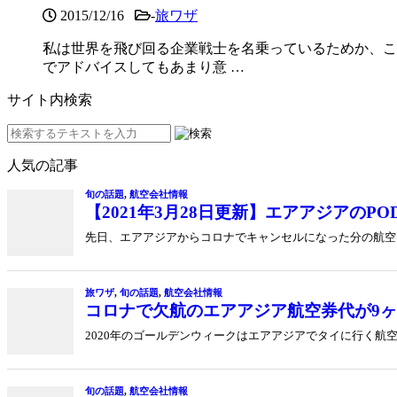
2015/12/16
-
旅ワザ
私は世界を飛び回る企業戦士を名乗っているためか、こ
でアドバイスしてもあまり意 …
サイト内検索
人気の記事
旬の話題
,
航空会社情報
【2021年3月28日更新】エアアジアのP
先日、エアアジアからコロナでキャンセルになった分の航空券
旅ワザ
,
旬の話題
,
航空会社情報
コロナで欠航のエアアジア航空券代が9
2020年のゴールデンウィークはエアアジアでタイに行く航
旬の話題
,
航空会社情報