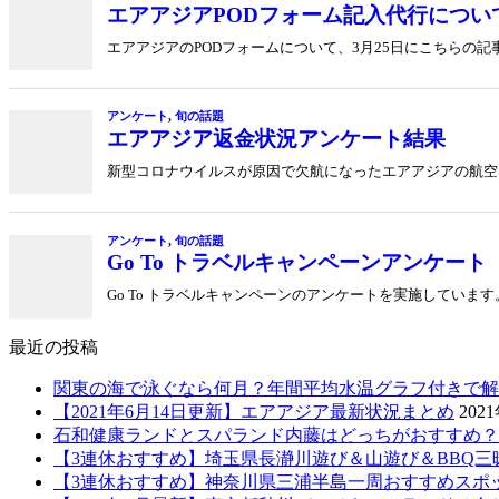
エアアジアPODフォーム記入代行につい
エアアジアのPODフォームについて、3月25日にこちらの
アンケート
,
旬の話題
エアアジア返金状況アンケート結果
新型コロナウイルスが原因で欠航になったエアアジアの航空券
アンケート
,
旬の話題
Go To トラベルキャンペーンアンケート
Go To トラベルキャンペーンのアンケートを実施していま
最近の投稿
関東の海で泳ぐなら何月？年間平均水温グラフ付きで解
【2021年6月14日更新】エアアジア最新状況まとめ
202
石和健康ランドとスパランド内藤はどっちがおすすめ？
【3連休おすすめ】埼玉県長瀞川遊び＆山遊び＆BBQ三
【3連休おすすめ】神奈川県三浦半島一周おすすめスポ