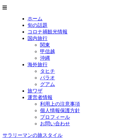
ホーム
旬の話題
コロナ禍観光情報
国内旅行
関東
甲信越
沖縄
海外旅行
タヒチ
パラオ
グアム
旅ワザ
運営者情報
利用上の注意事項
個人情報保護方針
プロフィール
お問い合わせ
サラリーマンの旅スタイル