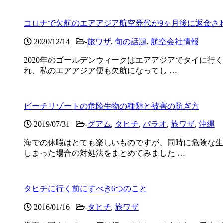
コロナで欠航のエアアジア航空券代が9ヶ月後に返金さ
2020/12/14
-
旅ワザ
,
旬の話題
,
航空会社情報
2020年のゴールデンウィークはエアアジアでタイに
れ、私のエアアジア便も欠航になってし …
ビーチリゾートの危険生物の種類と被害の防ぎ方
2019/07/31
-
グアム
,
タヒチ
,
パラオ
,
旅ワザ
,
沖縄
海での休暇はとても楽しいものですが、同時に危険な生
しまった場合の対処法をまとめてみました …
タヒチに行く前にすべき6つのこと
2016/01/16
-
タヒチ
,
旅ワザ