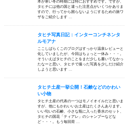
本が寒い冬の時期には特におすすめです。ですが、
タヒチには他の国と違った注意点がいくつかありま
すので、行ってから困らないようにするための旅ワ
ザをご紹介します …
タヒチ写真日記：インターコンチネンタ
ルモアナ
ここしばらくこのブログはすっかり温泉レビューと
化していましたが、今回はちょっと一休み・・・。
そういえばタヒチのことをまだ少しも書いてなかっ
たなーと思い、タヒチで撮った写真を少しだけ紹介
しようと思います …
タヒチ土産一挙公開！石鹸などのかわい
い小物
タヒチ土産の代表の一つはモノイオイルだと思いま
すが、他にもかわいいお土産はたくさんあります。
いい匂いの石鹸、小さな瓶に入った香水のセット、
タヒチの国花「ティアレ」のシャンプーなどな
ど・・・。もう毎回荷 …