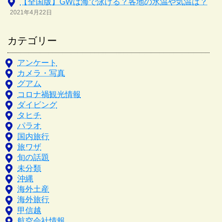
【全国版】GWは海で泳げる？各地の水温や気温は？
2021年4月22日
カテゴリー
アンケート
カメラ・写真
グアム
コロナ禍観光情報
ダイビング
タヒチ
パラオ
国内旅行
旅ワザ
旬の話題
未分類
沖縄
海外土産
海外旅行
甲信越
航空会社情報